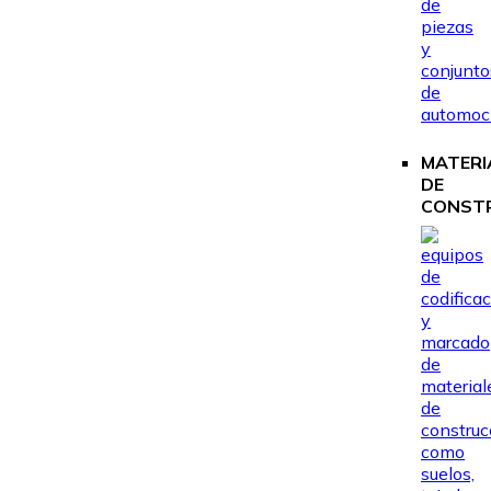
MATERI
DE
CONST