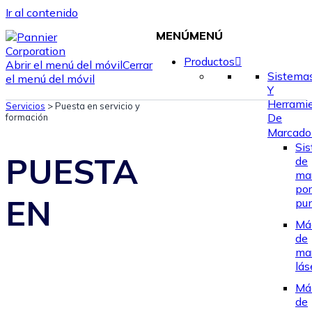
Ir al contenido
MENÚ
MENÚ
Productos
Abrir el menú del móvil
Cerrar
Sistema
el menú del móvil
Y
Herrami
Servicios
>
Puesta en servicio y
De
formación
Marcado
Si
PUESTA
de
ma
por
EN
pu
Má
de
ma
lás
Má
de