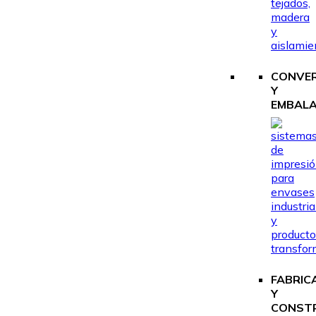
CONVE
Y
EMBALA
FABRIC
Y
CONST