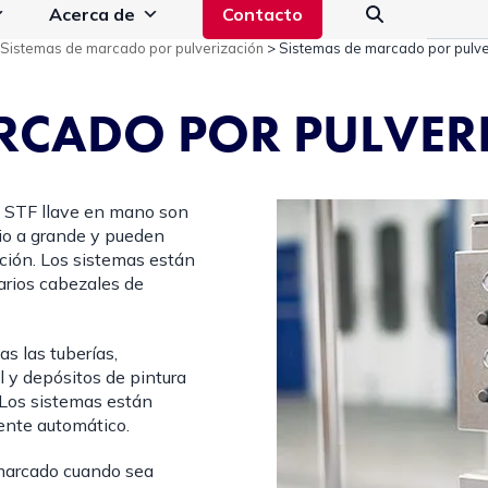
Acerca de
Contacto
>
Sistemas de marcado por pulverización
>
Sistemas de marcado por pulve
RCADO POR PULVER
T STF llave en mano son
io a grande y pueden
ción. Los sistemas están
varios cabezales de
s las tuberías,
 y depósitos de pintura
 Los sistemas están
ente automático.
 marcado cuando sea