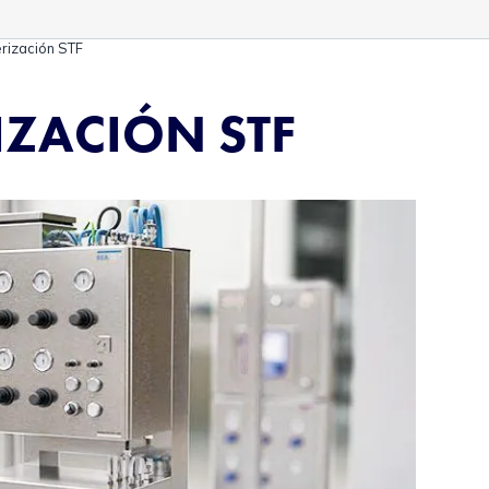
rización STF
IZACIÓN STF