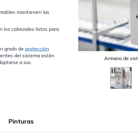
ramables mantienen las
 los cabezales listos para
un grado de
protección
nentes del sistema están
Armario de sis
daptarse a sus
Pinturas