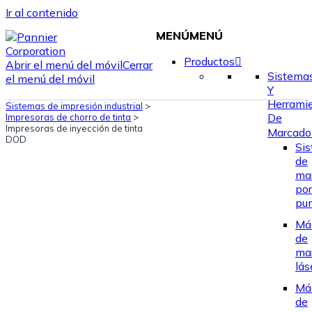
Ir al contenido
MENÚ
MENÚ
Productos
Abrir el menú del móvil
Cerrar
Sistema
el menú del móvil
Y
Herrami
Sistemas de impresión industrial
>
De
Impresoras de chorro de tinta
>
Impresoras de inyección de tinta
Marcado
DOD
Si
de
ma
por
pu
Má
de
ma
lás
Má
de