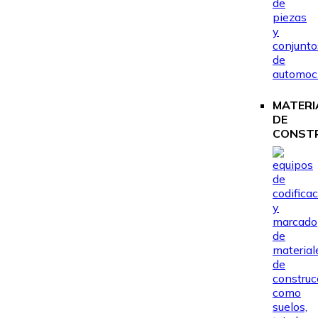
MATERI
DE
CONST