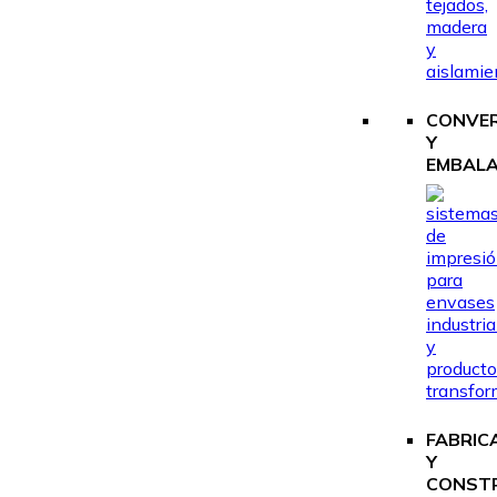
CONVE
Y
EMBALA
FABRIC
Y
CONST