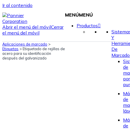
Ir al contenido
MENÚ
MENÚ
Productos
Abrir el menú del móvil
Cerrar
Sistema
el menú del móvil
Y
Herrami
Aplicaciones de marcado
>
De
Etiquetas
>
Etiquetado de rejillas de
acero para su identificación
Marcado
después del galvanizado
Si
de
ma
por
pu
Má
de
ma
lás
Má
de