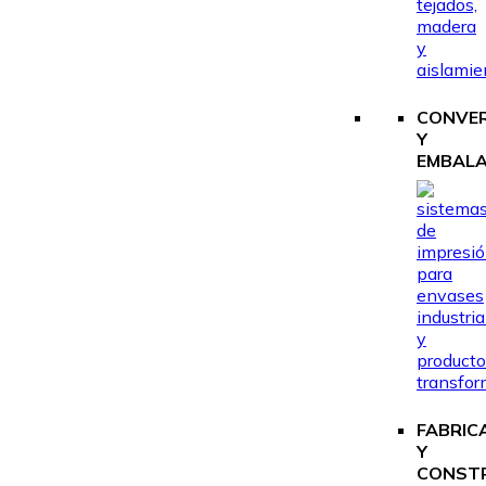
CONVE
Y
EMBALA
FABRIC
Y
CONST