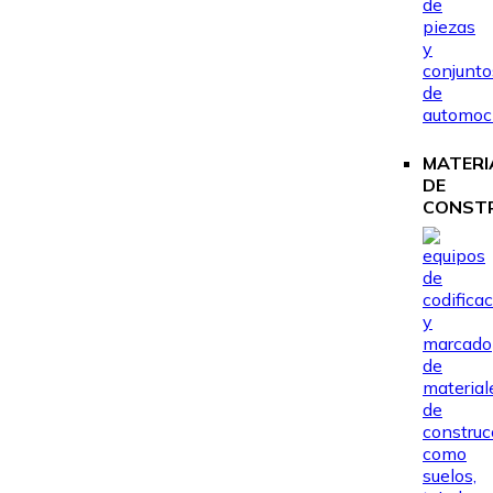
MATERI
DE
CONST