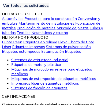
Ver todas las solicitudes
FILTRAR POR SECTOR
Automóviles
Productos para la construcción
Conversión y
embalaje
Mantenimiento de instalaciones
Fabricación de
metales
Producción de metales
Marcado de piezas
Tubos y
tuberías
Textiles
Neumáticos y caucho
FILTRAR POR PRODUCTO
Punto Peen
Etiquetas en relieve
Flexo
Chorro de tinta
Láser
Etiquetas impresas
Sistemas de pulverización
Etiquetas estampadas
Estampación
Etiquetas
Sistemas de etiquetado industrial
Etiquetas de metal y plástico
Máquinas de marcado en relieve para etiquetas
metálicas
Máquinas de estampación de etiquetas metálicas
Impresoras láser de etiquetas metálicas
Sistemas de fijación de etiquetas
CERTIFICACIONES
El sistema de gestión de calidad y medio ambiente de