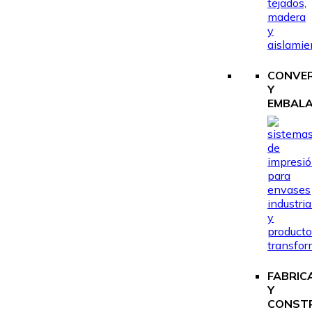
CONVE
Y
EMBALA
FABRIC
Y
CONST