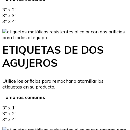
3″ x 2″
3″ x 3″
3″ x 4″
ETIQUETAS DE DOS
AGUJEROS
Utilice los orificios para remachar o atornillar las
etiquetas en su producto.
Tamaños comunes
3″ x 1″
3″ x 2″
3″ x 4″