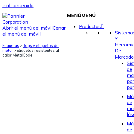
Ir al contenido
MENÚ
MENÚ
Productos
Abrir el menú del móvil
Cerrar
Sistema
el menú del móvil
Y
Herrami
Etiquetas
>
Tags y etiquetas de
De
metal
>
Etiquetas resistentes al
calor MetalCode
Marcado
Si
de
ma
por
pu
Má
de
ma
lás
Má
de