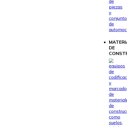
MATERI
DE
CONST