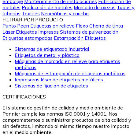
embalaje
Mantenimiento de instalaciones
Fabricación de
metales
Producción de metales
Marcado de piezas
Tubos y
tuberías
Textiles
Neumáticos y caucho
FILTRAR POR PRODUCTO
Punto Peen
Etiquetas en relieve
Flexo
Chorro de tinta
Láser
Etiquetas impresas
Sistemas de pulverización
Etiquetas estampadas
Estampación
Etiquetas
Sistemas de etiquetado industrial
Etiquetas de metal y plástico
Máquinas de marcado en relieve para etiquetas
metálicas
Máquinas de estampación de etiquetas metálicas
Impresoras láser de etiquetas metálicas
Sistemas de fijación de etiquetas
CERTIFICACIONES
El sistema de gestión de calidad y medio ambiente de
Pannier cumple las normas ISO 9001 y 14001. Nos
comprometemos a suministrar productos de alta calidad y
sin defectos, limitando al mismo tiempo nuestro impacto
en el medio ambiente.