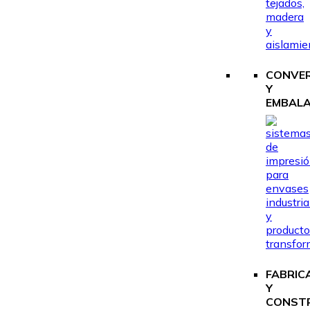
CONVE
Y
EMBALA
FABRIC
Y
CONST