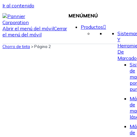
Ir al contenido
MENÚ
MENÚ
Productos
Abrir el menú del móvil
Cerrar
Sistema
el menú del móvil
Y
Herrami
Chorro de tinta
>
Página 2
De
Marcado
Si
de
ma
por
pu
Má
de
ma
lás
Má
de