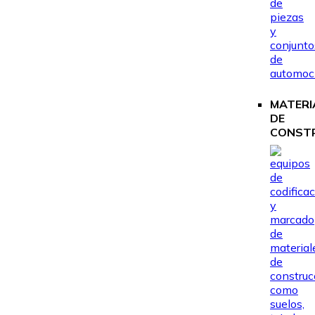
MATERI
DE
CONST